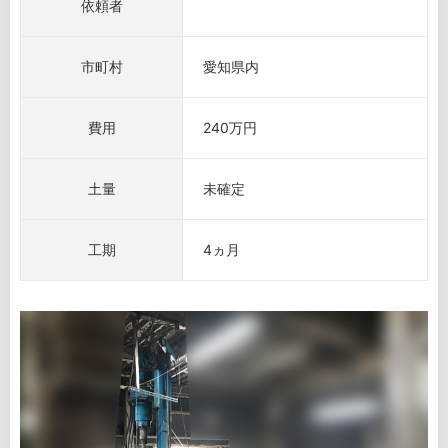
依頼者
市町村
愛知県内
費用
240万円
土量
未確定
工期
4ヵ月