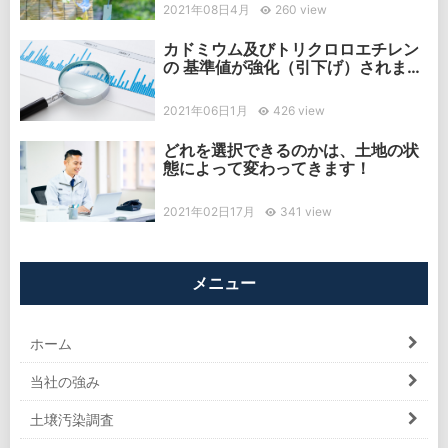
2021年08日4月
260 view
カドミウム及びトリクロロエチレン
の 基準値が強化（引下げ）されまし
た
2021年06日1月
426 view
どれを選択できるのかは、土地の状
態によって変わってきます！
2021年02日17月
341 view
メニュー
ホーム
当社の強み
土壌汚染調査