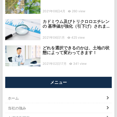
2021年08日4月
260 view
カドミウム及びトリクロロエチレン
の 基準値が強化（引下げ）されまし
た
2021年06日1月
425 view
どれを選択できるのかは、土地の状
態によって変わってきます！
2021年02日17月
341 view
メニュー
ホーム
当社の強み