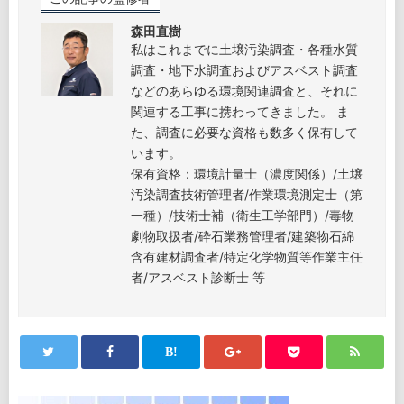
森田直樹
私はこれまでに土壌汚染調査・各種水質
調査・地下水調査およびアスベスト調査
などのあらゆる環境関連調査と、それに
関連する工事に携わってきました。 ま
た、調査に必要な資格も数多く保有して
います。
保有資格：環境計量士（濃度関係）/土壌
汚染調査技術管理者/作業環境測定士（第
一種）/技術士補（衛生工学部門）/毒物
劇物取扱者/砕石業務管理者/建築物石綿
含有建材調査者/特定化学物質等作業主任
者/アスベスト診断士 等