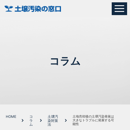
コラム
HOME
コ
土壌汚
土地売却後の土壌汚染発覚は
大きなトラブルに発展する可
ラ
染対策
能性
ム
法