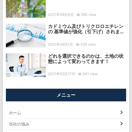
2021年08日4月
260 view
カドミウム及びトリクロロエチレン
の 基準値が強化（引下げ）されまし
た
2021年06日1月
426 view
どれを選択できるのかは、土地の状
態によって変わってきます！
2021年02日17月
341 view
メニュー
ホーム
当社の強み