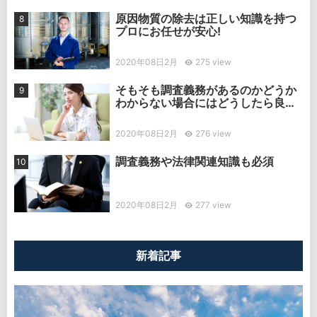
原因物質の除去は正しい知識を持つ
プロにお任せが安心!
2020年08日2月
275 view
そもそも調査義務があるのかどうか
わからない場合にはどうしたら良
い？
2020年08日2月
276 view
調査義務や法律関連知識も必須
2020年08日2月
277 view
新着記事