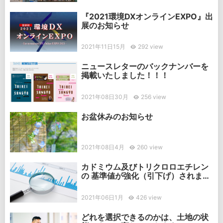
『2021環境DXオンラインEXPO』出
展のお知らせ
2021年11日15月
292 view
ニュースレターのバックナンバーを
掲載いたしました！！！
2021年08日30月
256 view
お盆休みのお知らせ
2021年08日4月
260 view
カドミウム及びトリクロロエチレン
の 基準値が強化（引下げ）されまし
た
2021年06日1月
426 view
どれを選択できるのかは、土地の状