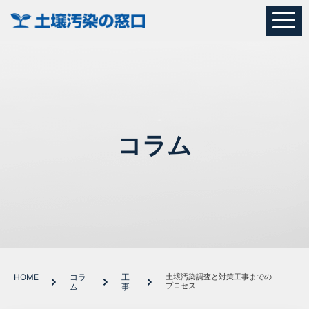
コラム
HOME
コラ
工
土壌汚染調査と対策工事までの
プロセス
ム
事