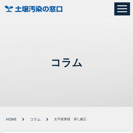
コラム
HOME
コラム
太平産業様 表1_修正