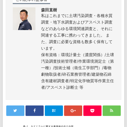
森田直樹
私はこれまでに土壌汚染調査・各種水質
調査・地下水調査およびアスベスト調査
などのあらゆる環境関連調査と、それに
関連する工事に携わってきました。 ま
た、調査に必要な資格も数多く保有して
います。
保有資格：環境計量士（濃度関係）/土壌
汚染調査技術管理者/作業環境測定士（第
一種）/技術士補（衛生工学部門）/毒物
劇物取扱者/砕石業務管理者/建築物石綿
含有建材調査者/特定化学物質等作業主任
者/アスベスト診断士 等