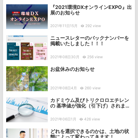
『2021環境DXオンラインEXPO』出
展のお知らせ
2021年11日15月
292 view
ニュースレターのバックナンバーを
掲載いたしました！！！
2021年08日30月
256 view
お盆休みのお知らせ
2021年08日4月
260 view
カドミウム及びトリクロロエチレン
の 基準値が強化（引下げ）されまし
た
2021年06日1月
426 view
どれを選択できるのかは、土地の状
態によって変わってきます！