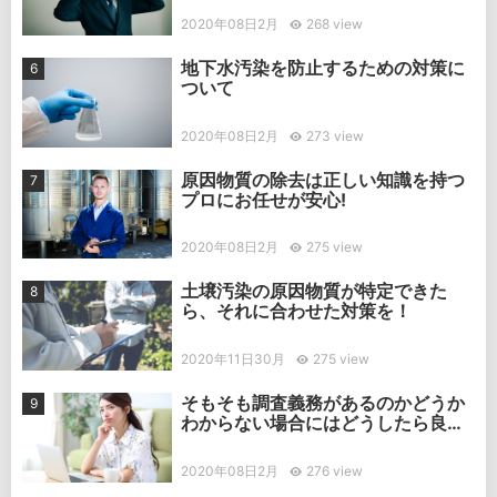
2020年08日2月
268 view
地下水汚染を防止するための対策に
ついて
2020年08日2月
273 view
原因物質の除去は正しい知識を持つ
プロにお任せが安心!
2020年08日2月
275 view
土壌汚染の原因物質が特定できた
ら、それに合わせた対策を！
2020年11日30月
275 view
そもそも調査義務があるのかどうか
わからない場合にはどうしたら良
い？
2020年08日2月
276 view